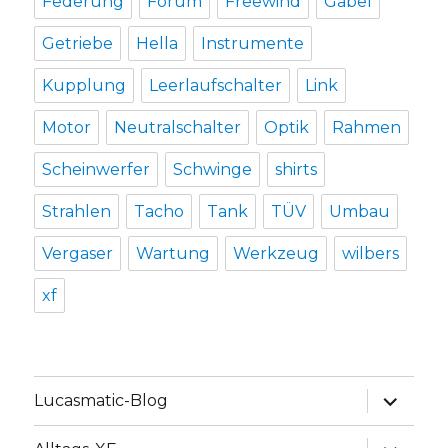
Federung
Forum
Freewind
Gabel
Getriebe
Hella
Instrumente
Kupplung
Leerlaufschalter
Link
Motor
Neutralschalter
Optik
Rahmen
Scheinwerfer
Schwinge
shirts
Strahlen
Tacho
Tank
TÜV
Umbau
Vergaser
Wartung
Werkzeug
wilbers
xf
Unterme
Lucasmatic-Blog
anzeige
Unterme