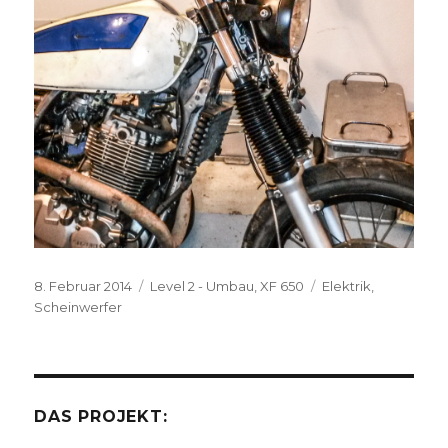
Veröffentlicht
Kategorien
Schlagwörter
8. Februar 2014
Level 2 - Umbau
,
XF 650
Elektrik
,
am
Scheinwerfer
DAS PROJEKT: