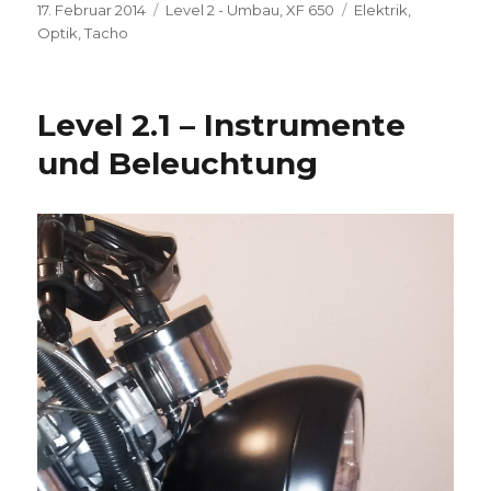
Veröffentlicht
Kategorien
Schlagwörter
17. Februar 2014
Level 2 - Umbau
,
XF 650
Elektrik
,
am
Optik
,
Tacho
Level 2.1 – Instrumente
und Beleuchtung