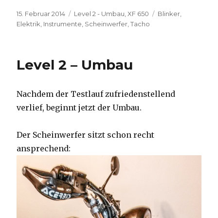
Veröffentlicht
Kategorien
Schlagwörter
15. Februar 2014
Level 2 - Umbau
,
XF 650
Blinker
,
am
Elektrik
,
Instrumente
,
Scheinwerfer
,
Tacho
Level 2 – Umbau
Nachdem der Testlauf zufriedenstellend
verlief, beginnt jetzt der Umbau.
Der Scheinwerfer sitzt schon recht
ansprechend: