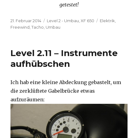
getestet!
Veröffentlicht
Kategorien
Schlagwörter
21. Februar 2014
Level 2 - Umbau
,
XF 650
Elektrik
,
am
Freewind
,
Tacho
,
Umbau
Level 2.11 – Instrumente
aufhübschen
Ich hab eine kleine Abdeckung gebastelt, um
die zerklüftete Gabelbrücke etwas
aufzuräumen: