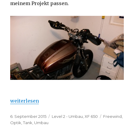
meinem Projekt passen.
„Endlich einen netten Tank gefunden“
weiterlesen
Veröffentlicht
Kategorien
Schlagwörter
6. September 2015
Level 2 - Umbau
,
XF 650
Freewind
,
am
Optik
,
Tank
,
Umbau