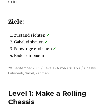
drin.
Ziele:
Zustand sichten
✓
Gabel einbauen
✓
Schwinge einbauen
✓
Räder einbauen
Veröffentlicht
Kategorien
Schlagwörter
20. September 2013
Level 1 - Aufbau
,
XF 650
Chassis
,
am
Fahrwerk
,
Gabel
,
Rahmen
Level 1: Make a Rolling
Chassis