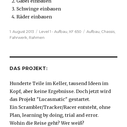
Gabel einbauen
Schwinge einbauen
Räder einbauen
Veröffentlicht
Kategorien
Schlagwörter
1. August 2013
Level 1 - Aufbau
,
XF 650
Aufbau
,
Chassis
,
am
Fahrwerk
,
Rahmen
DAS PROJEKT:
Hunderte Teile im Keller, tausend Ideen im
Kopf, aber keine Ergebnisse. Doch jetzt wird
das Projekt "Lucasmatic" gestartet.
Ein Scrambler/Tracker/Racer entsteht, ohne
Plan, learning by doing, trial and error.
Wohin die Reise geht? Wer weiß?