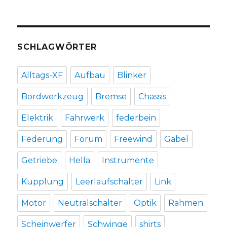
SCHLAGWÖRTER
Alltags-XF
Aufbau
Blinker
Bordwerkzeug
Bremse
Chassis
Elektrik
Fahrwerk
federbein
Federung
Forum
Freewind
Gabel
Getriebe
Hella
Instrumente
Kupplung
Leerlaufschalter
Link
Motor
Neutralschalter
Optik
Rahmen
Scheinwerfer
Schwinge
shirts