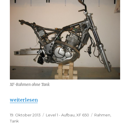
XF-Rahmen ohne Tank
„Tankprobleme!“
weiterlesen
Veröffentlicht
Kategorien
Schlagwörter
19. Oktober 2013
Level 1 - Aufbau
,
XF 650
Rahmen
,
am
Tank