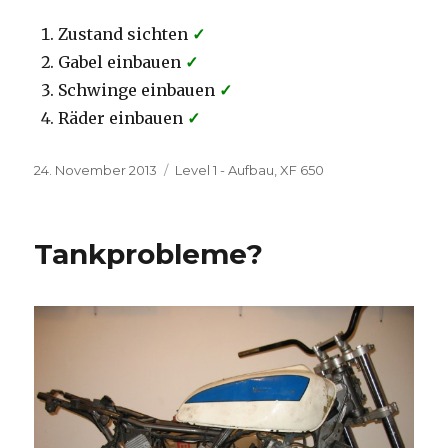
Zustand sichten
✓
Gabel einbauen
✓
Schwinge einbauen
✓
Räder einbauen
✓
Veröffentlicht
Kategorien
24. November 2013
Level 1 - Aufbau
,
XF 650
am
Tankprobleme?