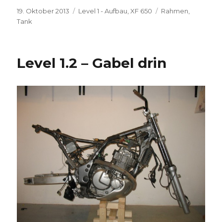
Veröffentlicht
Kategorien
Schlagwörter
19. Oktober 2013
Level 1 - Aufbau
,
XF 650
Rahmen
,
am
Tank
Level 1.2 – Gabel drin