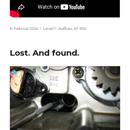
Veröffentlicht
Kategorien
6. Februar 2014
Level 1 - Aufbau
,
XF 650
am
Lost. And found.