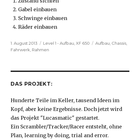
Zustand sichten
Gabel einbauen
Schwinge einbauen
Räder einbauen
Veröffentlicht
Kategorien
Schlagwörter
1. August 2013
Level 1 - Aufbau
,
XF 650
Aufbau
,
Chassis
,
am
Fahrwerk
,
Rahmen
DAS PROJEKT:
Hunderte Teile im Keller, tausend Ideen im
Kopf, aber keine Ergebnisse. Doch jetzt wird
das Projekt "Lucasmatic" gestartet.
Ein Scrambler/Tracker/Racer entsteht, ohne
Plan, learning by doing, trial and error.