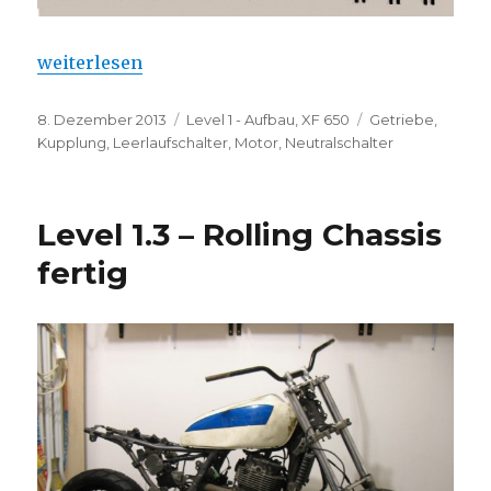
„WANTED!“
weiterlesen
Veröffentlicht
Kategorien
Schlagwörter
8. Dezember 2013
Level 1 - Aufbau
,
XF 650
Getriebe
,
am
Kupplung
,
Leerlaufschalter
,
Motor
,
Neutralschalter
Level 1.3 – Rolling Chassis
fertig