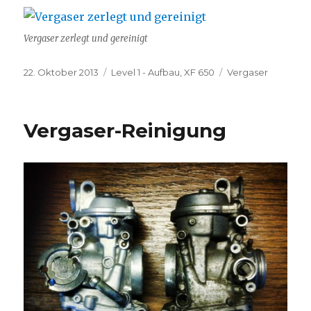
Vergaser zerlegt und gereinigt
Veröffentlicht
Kategorien
Schlagwörter
22. Oktober 2013
Level 1 - Aufbau
,
XF 650
Vergaser
am
Vergaser-Reinigung