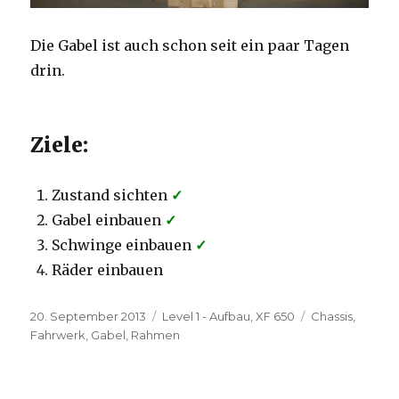
Die Gabel ist auch schon seit ein paar Tagen
drin.
Ziele:
Zustand sichten
✓
Gabel einbauen
✓
Schwinge einbauen
✓
Räder einbauen
Veröffentlicht
Kategorien
Schlagwörter
20. September 2013
Level 1 - Aufbau
,
XF 650
Chassis
,
am
Fahrwerk
,
Gabel
,
Rahmen