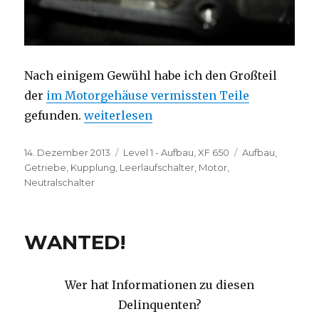
Nach einigem Gewühl habe ich den Großteil
der
im Motorgehäuse vermissten Teile
„Lost. And found.“
gefunden.
weiterlesen
Veröffentlicht
Kategorien
Schlagwörter
14. Dezember 2013
Level 1 - Aufbau
,
XF 650
Aufbau
,
am
Getriebe
,
Kupplung
,
Leerlaufschalter
,
Motor
,
Neutralschalter
WANTED!
Wer hat Informationen zu diesen
Delinquenten?