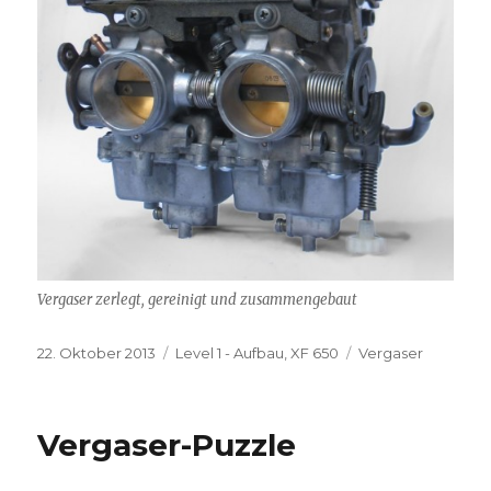
Vergaser zerlegt, gereinigt und zusammengebaut
Veröffentlicht
Kategorien
Schlagwörter
22. Oktober 2013
Level 1 - Aufbau
,
XF 650
Vergaser
am
Vergaser-Puzzle