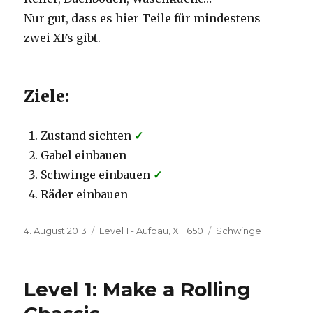
Nur gut, dass es hier Teile für mindestens
zwei XFs gibt.
Ziele:
Zustand sichten
✓
Gabel einbauen
Schwinge einbauen
✓
Räder einbauen
Veröffentlicht
Kategorien
Schlagwörter
4. August 2013
Level 1 - Aufbau
,
XF 650
Schwinge
am
Level 1: Make a Rolling