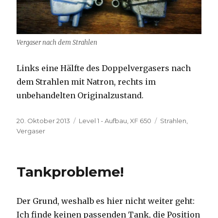
Vergaser nach dem Strahlen
Links eine Hälfte des Doppelvergasers nach
dem Strahlen mit Natron, rechts im
unbehandelten Originalzustand.
Veröffentlicht
Kategorien
Schlagwörter
20. Oktober 2013
Level 1 - Aufbau
,
XF 650
Strahlen
,
am
Vergaser
Tankprobleme!
Der Grund, weshalb es hier nicht weiter geht:
Ich finde keinen passenden Tank, die Position