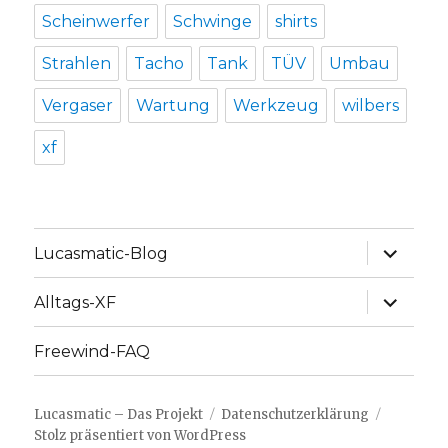
Scheinwerfer
Schwinge
shirts
Strahlen
Tacho
Tank
TÜV
Umbau
Vergaser
Wartung
Werkzeug
wilbers
xf
Unterme
Lucasmatic-Blog
anzeige
Unterme
Alltags-XF
anzeige
Freewind-FAQ
Lucasmatic – Das Projekt
Datenschutzerklärung
Stolz präsentiert von WordPress