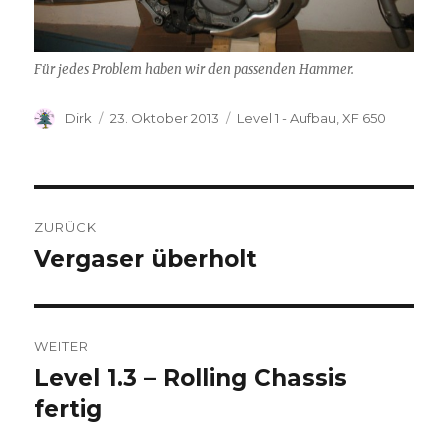
Für jedes Problem haben wir den passenden Hammer.
Autor
Veröffentlicht
Kategorien
Dirk
23. Oktober 2013
Level 1 - Aufbau
,
XF 650
am
Beitragsnavigation
ZURÜCK
Vergaser überholt
Vorheriger
Beitrag:
WEITER
Level 1.3 – Rolling Chassis
Nächster
Beitrag:
fertig