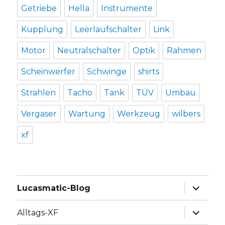
Getriebe
Hella
Instrumente
Kupplung
Leerlaufschalter
Link
Motor
Neutralschalter
Optik
Rahmen
Scheinwerfer
Schwinge
shirts
Strahlen
Tacho
Tank
TÜV
Umbau
Vergaser
Wartung
Werkzeug
wilbers
xf
Unterme
Lucasmatic-Blog
anzeige
Unterme
Alltags-XF
anzeige