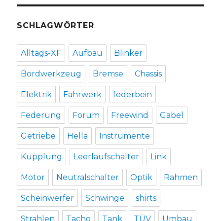
SCHLAGWÖRTER
Alltags-XF
Aufbau
Blinker
Bordwerkzeug
Bremse
Chassis
Elektrik
Fahrwerk
federbein
Federung
Forum
Freewind
Gabel
Getriebe
Hella
Instrumente
Kupplung
Leerlaufschalter
Link
Motor
Neutralschalter
Optik
Rahmen
Scheinwerfer
Schwinge
shirts
Strahlen
Tacho
Tank
TÜV
Umbau