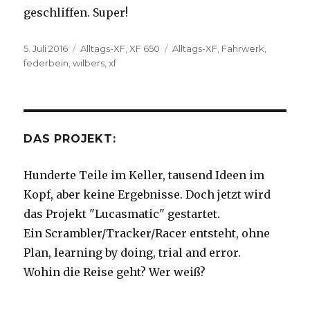
geschliffen. Super!
Veröffentlicht
Kategorien
Schlagwörter
5. Juli 2016
Alltags-XF
,
XF 650
Alltags-XF
,
Fahrwerk
,
am
federbein
,
wilbers
,
xf
DAS PROJEKT:
Hunderte Teile im Keller, tausend Ideen im
Kopf, aber keine Ergebnisse. Doch jetzt wird
das Projekt "Lucasmatic" gestartet.
Ein Scrambler/Tracker/Racer entsteht, ohne
Plan, learning by doing, trial and error.
Wohin die Reise geht? Wer weiß?