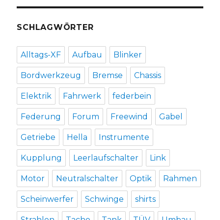
SCHLAGWÖRTER
Alltags-XF
Aufbau
Blinker
Bordwerkzeug
Bremse
Chassis
Elektrik
Fahrwerk
federbein
Federung
Forum
Freewind
Gabel
Getriebe
Hella
Instrumente
Kupplung
Leerlaufschalter
Link
Motor
Neutralschalter
Optik
Rahmen
Scheinwerfer
Schwinge
shirts
Strahlen
Tacho
Tank
TÜV
Umbau