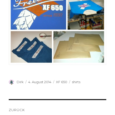
Autor
Veröffentlicht
Kategorien
Schlagwörter
Dirk
4. August 2014
XF 650
shirts
am
Beitragsnavigation
ZURÜCK