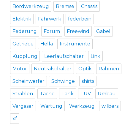
Bordwerkzeug
Bremse
Chassis
Elektrik
Fahrwerk
federbein
Federung
Forum
Freewind
Gabel
Getriebe
Hella
Instrumente
Kupplung
Leerlaufschalter
Link
Motor
Neutralschalter
Optik
Rahmen
Scheinwerfer
Schwinge
shirts
Strahlen
Tacho
Tank
TÜV
Umbau
Vergaser
Wartung
Werkzeug
wilbers
xf