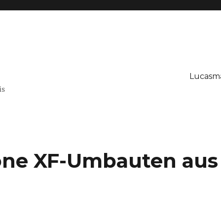
t
Lucasma
is
öne XF-Umbauten aus