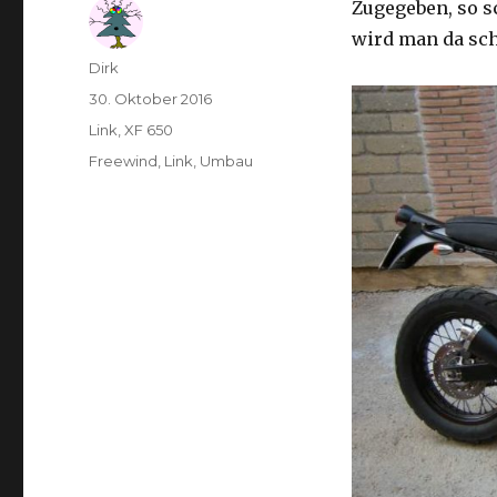
Zugegeben, so s
wird man da sch
Autor
Dirk
Veröffentlicht
30. Oktober 2016
am
Kategorien
Link
,
XF 650
Schlagwörter
Freewind
,
Link
,
Umbau